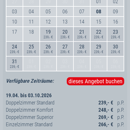
27
28
29
30
31
01
02
03
04
05
06
07
08
09
10
11
12
13
14
15
16
17
18
19
20
21
22
23
239,- €
239,- €
239,- €
239,- €
239,- €
24
25
26
27
28
29
30
239,- €
239,- €
239,- €
239,- €
239,- €
239,- €
239,- €
31
01
02
03
04
05
06
239,- €
239,- €
239,- €
239,- €
239,- €
239,- €
239,- €
Verfügbare Zeiträume:
dieses Angebot buchen
19.04. bis 03.10.2026
Doppelzimmer Standard
239,- €
Doppelzimmer Komfort
248,- €
Doppelzimmer Superior
269,- €
Einzelzimmer Standard
266,- €