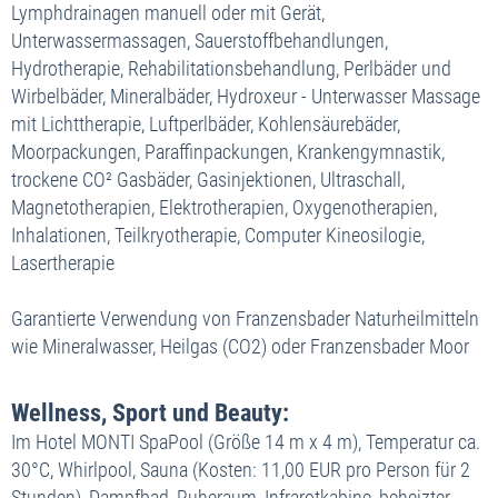
Lymphdrainagen manuell oder mit Gerät,
Einzelzimmer Standard
449,- €
27.12. bis 03.01.2027
S O N D E R A N G E B O T
04.10. bis 07.11.2026
04.10. bis 07.11.2026
Unterwassermassagen, Sauerstoffbehandlungen,
Doppelzimmer Standard
548,- €
Doppelzimmer Standard
574,- €
Doppelzimmer Standard
546,- €
Hydrotherapie, Rehabilitationsbehandlung, Perlbäder und
Doppelzimmer Komfort
587,- €
Doppelzimmer Komfort
591,- €
Doppelzimmer Komfort
562,- €
Wirbelbäder, Mineralbäder, Hydroxeur - Unterwasser Massage
Einzelzimmer Standard
597,- €
Doppelzimmer Superior
629,- €
Doppelzimmer Superior
603,- €
mit Lichttherapie, Luftperlbäder, Kohlensäurebäder,
Einzelzimmer Standard
646,- €
Einzelzimmer Standard
617,- €
Moorpackungen, Paraffinpackungen, Krankengymnastik,
trockene CO² Gasbäder, Gasinjektionen, Ultraschall,
08.11. bis 19.12.2026
08.11. bis 19.12.2026
Magnetotherapien, Elektrotherapien, Oxygenotherapien,
Doppelzimmer Standard
502,- €
Doppelzimmer Standard
485,- €
Inhalationen, Teilkryotherapie, Computer Kineosilogie,
Doppelzimmer Komfort
519,- €
Doppelzimmer Komfort
501,- €
Lasertherapie
Doppelzimmer Superior
557,- €
Doppelzimmer Superior
539,- €
Einzelzimmer Standard
567,- €
Einzelzimmer Standard
539,- €
Garantierte Verwendung von Franzensbader Naturheilmitteln
wie Mineralwasser, Heilgas (CO2) oder Franzensbader Moor
Wellness, Sport und Beauty:
Im Hotel MONTI SpaPool (Größe 14 m x 4 m), Temperatur ca.
30°C, Whirlpool, Sauna (Kosten: 11,00 EUR pro Person für 2
Stunden), Dampfbad, Ruheraum, Infrarotkabine, beheizter