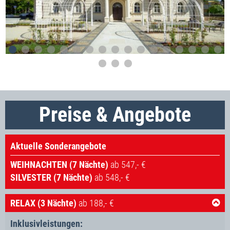
Preise & Angebote
Aktuelle Sonderangebote
WEIHNACHTEN (7 Nächte)
ab 547,- €
SILVESTER (7 Nächte)
ab 548,- €
RELAX (3 Nächte)
ab 188,- €
Inklusivleistungen: