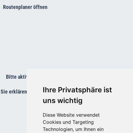
Routenplaner öffnen
Bitte aktivieren Sie die Funktions-Cookies um die Karte
anzuzeigen.
Ihre Privatsphäre ist
Sie erklären Sie sich damit einverstanden, dass Ihre Daten an
Google übermittelt werden.
uns wichtig
Diese Website verwendet
Cookies und Targeting
Technologien, um Ihnen ein