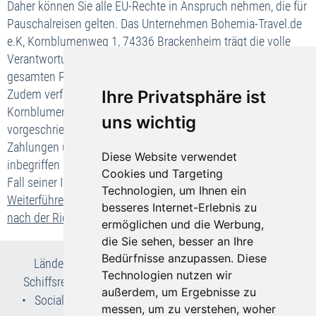
Daher können Sie alle EU-Rechte in Anspruch nehmen, die für
Pauschalreisen gelten. Das Unternehmen Bohemia-Travel.de
e.K, Kornblumenweg 1, 74336 Brackenheim trägt die volle
Verantwortung für die ordnungsgemäße Durchführung der
gesamten Pauschalreise.
Ihre Privatsphäre ist
Zudem verfügt das Unternehmen Bohemia-Travel.de e.K,
Kornblumenweg 1, 74336 Brackenheim über die gesetzlich
uns wichtig
vorgeschriebene Absicherung für die Rückzahlung Ihrer
Zahlungen und, falls der Transport in der Pauschalreise
Diese Website verwendet
inbegriffen ist, zur Sicherstellung Ihrer Rückbeförderung im
Cookies und Targeting
Fall seiner Insolvenz.
Technologien, um Ihnen ein
Weiterführende Informationen zu Ihren wichtigsten Rechten
besseres Internet-Erlebnis zu
nach der Richtlinie(EU) 2015/2302
ermöglichen und die Werbung,
die Sie sehen, besser an Ihre
Bedürfnisse anzupassen. Diese
Länder- & Reiseinfos
•
Flug- und Pauschalreisen
•
Technologien nutzen wir
Schiffsreisen
•
Kur- & Wellnesslexikon
•
Wir über uns
außerdem, um Ergebnisse zu
•
Social Media
•
AGB
•
Impressum
•
Datenschutz
•
messen, um zu verstehen, woher