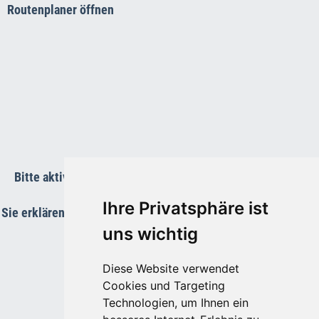
Routenplaner öffnen
Bitte aktivieren Sie die Funktions-Cookies um die Karte
anzuzeigen.
Ihre Privatsphäre ist
Sie erklären Sie sich damit einverstanden, dass Ihre Daten an
Google übermittelt werden.
uns wichtig
Diese Website verwendet
Cookies und Targeting
Technologien, um Ihnen ein