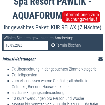
Spa Resort PAWLIK -
AQUAFORUM
Informationen zum
Buchungsverlauf
Ihr gewähltes Paket: KUR RELAX (7 Nächte)
Wählen Sie Ihren gewünschten Anreisetag:
Termin löschen
10.05.2026
Inklusivleistungen:
7x Übernachtung in der gebuchten Zimmerkategorie
7x Halbpension
zum Abendessen warme Getränke, alkoholfreie
Getränke, Bier und Hauswein kostenlos
ärztliche Eingangsuntersuchung
10 Kuranwendungen pro Person und Woche
Montag bis Sonntag von 9.00 Uhr bis 21.00 Uhr freier