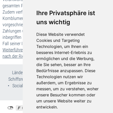
gesamten Pauschalreise.
Ihre Privatsphäre ist
Zudem verfügt das Unternehmen Bohemia-Travel.de e.K,
Kornblumenweg 1, 74336 Brackenheim über die gesetzlich
uns wichtig
vorgeschriebene Absicherung für die Rückzahlung Ihrer
Zahlungen und, falls der Transport in der Pauschalreise
Diese Website verwendet
inbegriffen ist, zur Sicherstellung Ihrer Rückbeförderung im
Cookies und Targeting
Fall seiner Insolvenz.
Technologien, um Ihnen ein
Weiterführende Informationen zu Ihren wichtigsten Rechten
besseres Internet-Erlebnis zu
nach der Richtlinie(EU) 2015/2302
ermöglichen und die Werbung,
die Sie sehen, besser an Ihre
Bedürfnisse anzupassen. Diese
Länder- & Reiseinfos
•
Flug- und Pauschalreisen
•
Technologien nutzen wir
Schiffsreisen
•
Kur- & Wellnesslexikon
•
Wir über uns
außerdem, um Ergebnisse zu
•
Social Media
•
AGB
•
Impressum
•
Datenschutz
•
messen, um zu verstehen, woher
Cookie-Einstellungen
unsere Besucher kommen oder
um unsere Website weiter zu
entwickeln.
©
Bohemia-Travel.de
2026
created by
vistabus.de