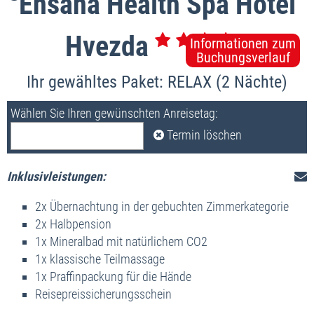
Ensana Health Spa Hotel
s
Hvezda
Informationen zum
Buchungsverlauf
Ihr gewähltes Paket: RELAX (2 Nächte)
Wählen Sie Ihren gewünschten Anreisetag:
Termin löschen
Inklusivleistungen:
2x Übernachtung in der gebuchten Zimmerkategorie
2x Halbpension
1x Mineralbad mit natürlichem CO2
1x klassische Teilmassage
1x Praffinpackung für die Hände
Reisepreissicherungsschein