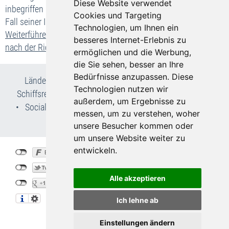
Diese Website verwendet
inbegriffen ist, zur Sicherstellung Ihrer Rückbeförderung im
Cookies und Targeting
Fall seiner Insolvenz.
Technologien, um Ihnen ein
Weiterführende Informationen zu Ihren wichtigsten Rechten
besseres Internet-Erlebnis zu
nach der Richtlinie(EU) 2015/2302
ermöglichen und die Werbung,
die Sie sehen, besser an Ihre
Bedürfnisse anzupassen. Diese
Länder- & Reiseinfos
•
Flug- und Pauschalreisen
•
Technologien nutzen wir
Schiffsreisen
•
Kur- & Wellnesslexikon
•
Wir über uns
außerdem, um Ergebnisse zu
•
Social Media
•
AGB
•
Impressum
•
Datenschutz
•
messen, um zu verstehen, woher
Cookie-Einstellungen
unsere Besucher kommen oder
um unsere Website weiter zu
entwickeln.
©
Bohemia-Travel.de
2026
created by
vistabus.de
Alle akzeptieren
Ich lehne ab
07135 / 934 850 3
Einstellungen ändern