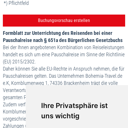
*) Pflichtfeld
Formblatt zur Unterrichtung des Reisenden bei einer
Pauschalreise nach § 651a des Bürgerlichen Gesetzbuchs
Bei der Ihnen angebotenen Kombination von Reiseleistungen
handelt es sich um eine Pauschalreise im Sinne der Richtlinie
(EU) 2015/2302.
Daher können Sie alle EU-Rechte in Anspruch nehmen, die für
Pauschalreisen gelten. Das Unternehmen Bohemia-Travel.de
e.K, Kornblumenweg 1, 74336 Brackenheim trägt die volle
Verantwortung für die ordnungsgemäße Durchführung der
gesamten Pauschalreise.
Ihre Privatsphäre ist
Zudem verfügt das Unternehmen Bohemia-Travel.de e.K,
Kornblumenweg 1, 74336 Brackenheim über die gesetzlich
uns wichtig
vorgeschriebene Absicherung für die Rückzahlung Ihrer
Zahlungen und, falls der Transport in der Pauschalreise