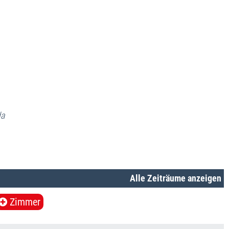
nreise
eiseinformationen
telklassifizierung
eiseversicherungen
uraufwendungen
da
Alle Zeiträume anzeigen
Zimmer