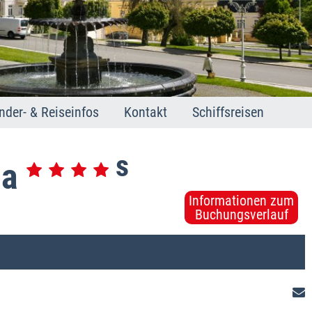
nder- & Reiseinfos
Kontakt
Schiffsreisen
hien
arienbad
s
arlsbad
da
ranzensbad
Informationen zum
t. Joachimsthal
Buchungsverlauf
dikationen
neral- und Heilquellen
usflugstipps
schechien kurz und bündig
 Notfall