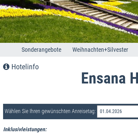
Sonderangebote
Weihnachten+Silvester
Franzensbad
Weihnachten
Hotelinfo
Joachimsthal
Silvester
Ensana H
Karlsbad
Marienbad
Wählen Sie Ihren gewünschten Anreisetag:
01.04.2026
Inklusivleistungen: