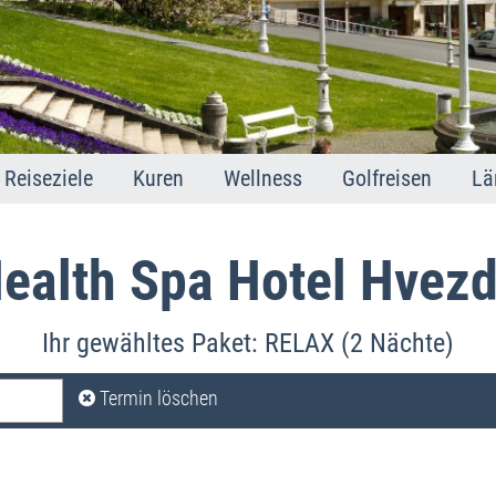
Reiseziele
Kuren
Wellness
Golfreisen
Lä
Marienbad
Marienbad
Marienbad
Golfland Tschec
M
Karlsbad
Karlsbad
Karlsbad
Golfplätze
K
ealth Spa Hotel Hvez
Franzensbad
Franzensbad
Franzensbad
F
St. Joachimsthal
Joachimsthal
Joachimsthal
S
Ihr gewähltes Paket: RELAX (2 Nächte)
In
Mi
Termin löschen
A
T
Im