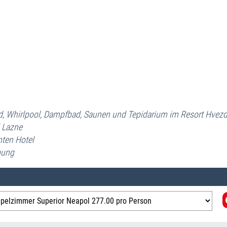
A
R
Ho
R
K
d,
Whirlpool,
Dampfbad, Saunen und Tepidarium
im Resort Hvez
 Lazne
mten Hotel
bung