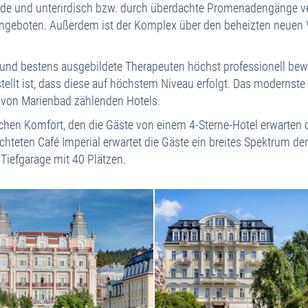
nde und unterirdisch bzw. durch überdachte Promenadengänge v
A
geboten. Außerdem ist der Komplex über den beheizten neuen Ve
R
Ho
l und bestens ausgebildete Therapeuten höchst professionell bew
R
gestellt ist, dass diese auf höchstem Niveau erfolgt. Das mode
K
n von Marienbad zählenden Hotels.
ichen Komfort, den die Gäste von einem 4-Sterne-Hotel erwarten
richteten Café Imperial erwartet die Gäste ein breites Spektrum
Tiefgarage mit 40 Plätzen.