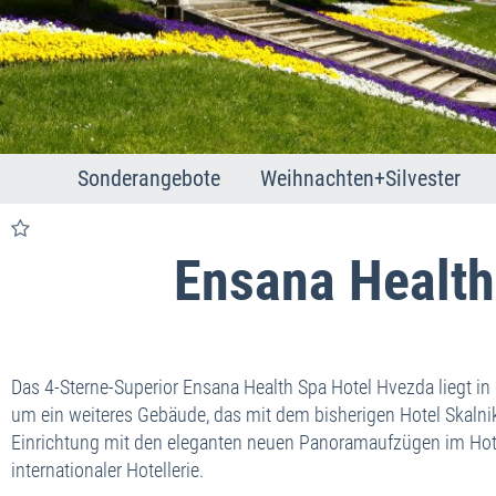
Sonderangebote
Weihnachten+Silvester
Franzensbad
Weihnachten
Joachimsthal
Silvester
Ensana Health
Karlsbad
Marienbad
Das 4-Sterne-Superior Ensana Health Spa Hotel Hvezda liegt i
um ein weiteres Gebäude, das mit dem bisherigen Hotel Skalni
Einrichtung mit den eleganten neuen Panoramaufzügen im Hot
internationaler Hotellerie.