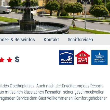
nder- & Reiseinfos
Kontakt
Schiffsreisen
hien
arienbad
arlsbad
ranzensbad
t. Joachimsthal
dikationen
neral- und Heilquellen
il des Goetheplatzes. Auch nach der Erweiterung des Resorts
Haus mit seinen klassischen Fassaden, seiner geschmackvollen
usflugstipps
erragenden Service dem Gast vollkommenen Komfort gehobener
schechien kurz und bündig
 Notfall