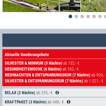
Aktuelle Sonderangebote
SILVESTER & MINIKUR (5 Nächte)
ab 732,- €
GESUNDHEITSWOCHE (6 Nächte)
ab 542,- €
WEIHNACHTEN & ENTSPANNUNGSKUR (7 Nächte)
ab 909,- 
SILVESTER & ENTSPANNUNGSKUR (7 Nächte)
ab 1.021,- €
RELAX (2 Nächte)
ab 255,- €
Inklusivleistungen:
KRAFTPAKET (3 Nächte)
ab 348,- €