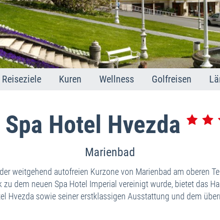
Reiseziele
Kuren
Wellness
Golfreisen
Lä
Marienbad
Marienbad
Marienbad
Golfland Tschec
M
Karlsbad
Karlsbad
Karlsbad
Golfplätze
K
 Spa Hotel Hvezda
Franzensbad
Franzensbad
Franzensbad
F
St. Joachimsthal
Joachimsthal
Joachimsthal
S
Marienbad
In
Mi
n der weitgehend autofreien Kurzone von Marienbad am oberen Te
k zu dem neuen Spa Hotel Imperial vereinigt wurde, bietet das 
A
el Hvezda sowie seiner erstklassigen Ausstattung und dem üb
T
Im