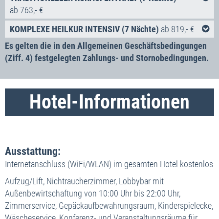
ab 763,- €
22.11. bis 20.12.2026
Inklusivleistungen:
Doppelzimmer Superior
KOMPLEXE HEILKUR INTENSIV (7 Nächte)
ab 819,- €
662,- €
Doppelzimmer Superior Plus
710,- €
Inklusivleistungen:
Es gelten die in den Allgemeinen Geschäftsbedingungen
7x Übernachtung in der gebuchten Zimmerkategorie
Einzelzimmer Superior
744,- €
(Ziff. 4) festgelegten Zahlungs- und Stornobedingungen.
7x Halbpension
7x Übernachtung in der gebuchten Zimmerkategorie
Einzelzimmer Superior Plus
792,- €
fachärztliche Anfangs- und Abschlussuntersuchung
7x Halbpension
mit Abschlussbericht
fachärztliche Anfangs- und Abschlussuntersuchung
Labor-Basisuntersuchung
Hotel-Informationen
mit Abschlussbericht
21 Kuranwendungen pro Person und Woche gem.
Labor-Basisuntersuchung
ärztlicher Verschreibung
28 Kuranwendungen pro Person und Woche gem.
medizinische Trinkkur
ärztlicher Verschreibung
24-Stunden Krankenschwesternbereitschaft
Ausstattung:
medizinische Trinkkur
24-Stunden ärztlicher Bereitschaftsdienst
24-Stunden Krankenschwesternbereitschaft
Internetanschluss (WiFi/WLAN) im gesamten Hotel kostenlos
Reisepreissicherungsschein
24-Stunden ärztlicher Bereitschaftsdienst
Aufzug/Lift, Nichtraucherzimmer, Lobbybar mit
Reisepreissicherungsschein
kostenlose Bonusleistungen:
Außenbewirtschaftung von 10:00 Uhr bis 22:00 Uhr,
Zimmerservice, Gepäckaufbewahrungsraum, Kinderspielecke,
kostenlose Bonusleistungen:
Nutzung des Schwimmbads mit
Whirlpool,
sowie
Wäscheservice, Konferenz- und Veranstaltungsräume für