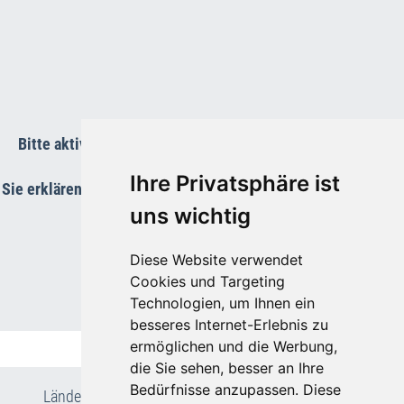
Bitte aktivieren Sie die Funktions-Cookies um die Karte
anzuzeigen.
Ihre Privatsphäre ist
Sie erklären Sie sich damit einverstanden, dass Ihre Daten an
Google übermittelt werden.
uns wichtig
Diese Website verwendet
Cookies und Targeting
Technologien, um Ihnen ein
besseres Internet-Erlebnis zu
ermöglichen und die Werbung,
die Sie sehen, besser an Ihre
Bedürfnisse anzupassen. Diese
Länder- & Reiseinfos
•
Flug- und Pauschalreisen
•