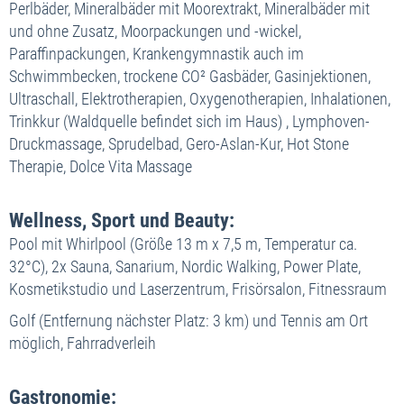
Einzelzimmer Superior
952,- €
Perlbäder, Mineralbäder mit Moorextrakt, Mineralbäder mit
Doppelzimmer Superior Plus
969,- €
Einzelzimmer Superior Plus
1.008,- €
und ohne Zusatz, Moorpackungen und -wickel,
Einzelzimmer Superior
1.008,- €
Paraffinpackungen, Krankengymnastik auch im
Einzelzimmer Superior Plus
1.064,- €
22.11. bis 20.12.2026
Schwimmbecken, trockene CO² Gasbäder, Gasinjektionen,
Doppelzimmer Superior
763,- €
Ultraschall, Elektrotherapien, Oxygenotherapien, Inhalationen,
22.11. bis 20.12.2026
Doppelzimmer Superior Plus
819,- €
Trinkkur (Waldquelle befindet sich im Haus) , Lymphoven-
Doppelzimmer Superior
819,- €
Einzelzimmer Superior
857,- €
Druckmassage, Sprudelbad, Gero-Aslan-Kur, Hot Stone
Doppelzimmer Superior Plus
875,- €
Einzelzimmer Superior Plus
913,- €
Therapie, Dolce Vita Massage
Einzelzimmer Superior
913,- €
Einzelzimmer Superior Plus
969,- €
Wellness, Sport und Beauty:
Pool mit Whirlpool (Größe 13 m x 7,5 m, Temperatur ca.
32°C), 2x Sauna, Sanarium, Nordic Walking, Power Plate,
Kosmetikstudio und Laserzentrum, Frisörsalon, Fitnessraum
Golf (Entfernung nächster Platz: 3 km) und Tennis am Ort
möglich, Fahrradverleih
Gastronomie: