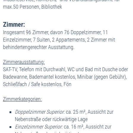
der beiden Saunen
und des Sanariums
Nutzung des Schwimmbads mit
Whirlpool,
sowie
max.50 Personen, Bibliothek
Nutzung
der Fitnessecke
der beiden Saunen
und des Sanariums
Nutzung der Internetecke und von WiFi-Internet im
Nutzung der Fitnessecke
Zimmer:
gesamten Hotel
Nutzung der Internetecke und von WiFi-Internet im
Musikabende und Kulturprogramm gem.
Insgesamt 96 Zimmer, davon 76 Doppelzimmer, 11
gesamten Hotel
Hotelausschreibung
Einzelzimmer, 7 Suiten, 2 Appartements, 2 Zimmer mit
Musikabende und Kulturprogramm gem.
Spaziergang durch Marienbad mit einem
behindertengerechter Ausstattung.
Hotelausschreibung
Fremdenführer
(nur am Mittwoch) gem.
Spaziergang durch Marienbad mit einem
Hotelausschreibung
Zimmerausstattung:
Fremdenführer
(nur am Mittwoch) gem.
SAT-TV, Telefon mit Durchwahl, WC und Bad mit Dusche oder
Hotelausschreibung
BUCHUNGSKALENDER
Badewanne, Bademantel kostenlos, Minibar (gegen Gebühr),
Schließfach / Safe kostenlos, Fön
August 2026
BUCHUNGSKALENDER
Mo
Di
Mi
Do
Fr
Sa
So
August 2026
Zimmerkategorien:
27
28
29
30
31
01
02
Mo
Di
Mi
Do
Fr
Sa
So
Doppelzimmer Superior:
ca. 25 m², Aussicht zur
03
04
05
06
07
08
09
27
28
29
30
31
01
02
Nebenstraße oder rückwärtige Lage
10
11
12
13
14
15
16
Einzelzimmer Superior:
ca. 16 m², Aussicht zur
03
04
05
06
07
08
09