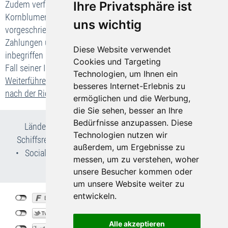
Ihre Privatsphäre ist
Zudem verfügt das Unternehmen Bohemia-Travel.de e.K,
Kornblumenweg 1, 74336 Brackenheim über die gesetzlich
uns wichtig
vorgeschriebene Absicherung für die Rückzahlung Ihrer
Zahlungen und, falls der Transport in der Pauschalreise
Diese Website verwendet
inbegriffen ist, zur Sicherstellung Ihrer Rückbeförderung im
Cookies und Targeting
Fall seiner Insolvenz.
Technologien, um Ihnen ein
Weiterführende Informationen zu Ihren wichtigsten Rechten
besseres Internet-Erlebnis zu
nach der Richtlinie(EU) 2015/2302
ermöglichen und die Werbung,
die Sie sehen, besser an Ihre
Bedürfnisse anzupassen. Diese
Länder- & Reiseinfos
•
Flug- und Pauschalreisen
•
Technologien nutzen wir
Schiffsreisen
•
Kur- & Wellnesslexikon
•
Wir über uns
außerdem, um Ergebnisse zu
•
Social Media
•
AGB
•
Impressum
•
Datenschutz
•
messen, um zu verstehen, woher
Cookie-Einstellungen
unsere Besucher kommen oder
um unsere Website weiter zu
entwickeln.
©
Bohemia-Travel.de
2026
created by
vistabus.de
Alle akzeptieren