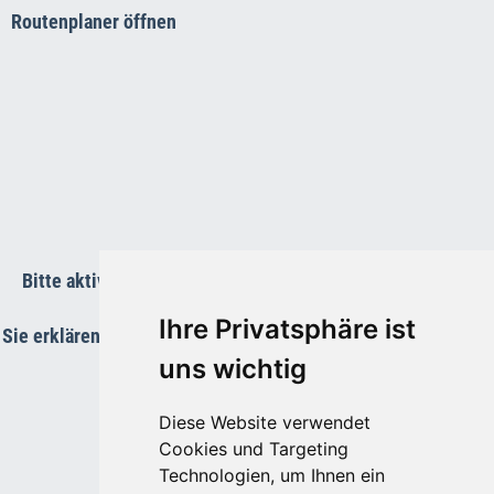
Routenplaner öffnen
Bitte aktivieren Sie die Funktions-Cookies um die Karte
anzuzeigen.
Ihre Privatsphäre ist
Sie erklären Sie sich damit einverstanden, dass Ihre Daten an
Google übermittelt werden.
uns wichtig
Diese Website verwendet
Cookies und Targeting
Technologien, um Ihnen ein