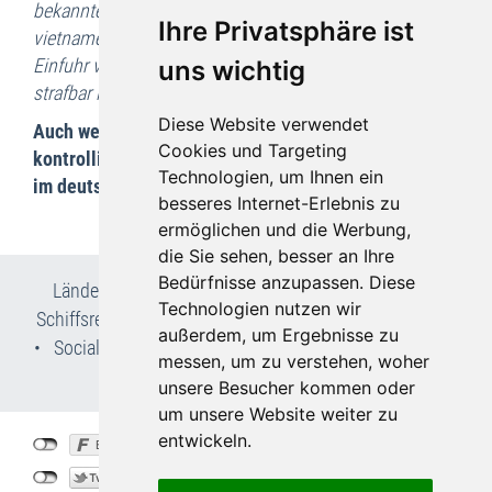
bekannter Marken, Daten- oder Tonträger auf den
Ihre Privatsphäre ist
vietnamesischen Märkten im Grenzgebiet, dass die
Einfuhr von gefälschten Produkten nach Deutschland
uns wichtig
strafbar ist und verfolgt wird.
Diese Website verwendet
Auch wenn es keine Grenzkontrollen mehr gibt,
Cookies und Targeting
kontrolliert der deutsche Zoll gern stichprobenartig
Technologien, um Ihnen ein
im deutschen Hinterland!
besseres Internet-Erlebnis zu
ermöglichen und die Werbung,
die Sie sehen, besser an Ihre
Bedürfnisse anzupassen. Diese
Länder- & Reiseinfos
•
Flug- und Pauschalreisen
•
Technologien nutzen wir
Schiffsreisen
•
Kur- & Wellnesslexikon
•
Wir über uns
außerdem, um Ergebnisse zu
•
Social Media
•
AGB
•
Impressum
•
Datenschutz
•
messen, um zu verstehen, woher
Cookie-Einstellungen
unsere Besucher kommen oder
um unsere Website weiter zu
entwickeln.
©
Bohemia-Travel.de
2026
created by
vistabus.de