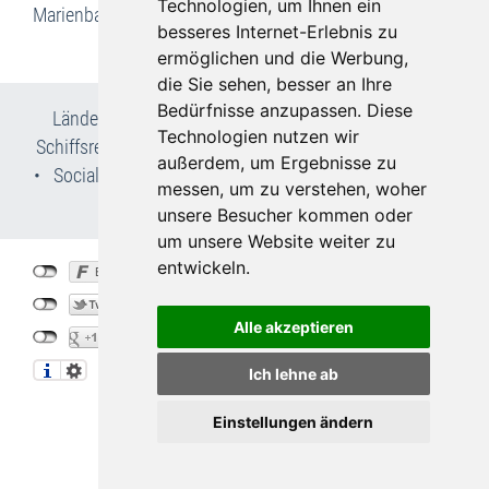
Technologien, um Ihnen ein
Marienbad
besseres Internet-Erlebnis zu
ermöglichen und die Werbung,
die Sie sehen, besser an Ihre
Bedürfnisse anzupassen. Diese
Länder- & Reiseinfos
•
Flug- und Pauschalreisen
•
Technologien nutzen wir
Schiffsreisen
•
Kur- & Wellnesslexikon
•
Wir über uns
außerdem, um Ergebnisse zu
•
Social Media
•
AGB
•
Impressum
•
Datenschutz
•
messen, um zu verstehen, woher
Cookie-Einstellungen
unsere Besucher kommen oder
um unsere Website weiter zu
entwickeln.
©
Bohemia-Travel.de
2026
created by
vistabus.de
Alle akzeptieren
Ich lehne ab
07135 / 934 850 3
Einstellungen ändern
info
bohemia-travel.de