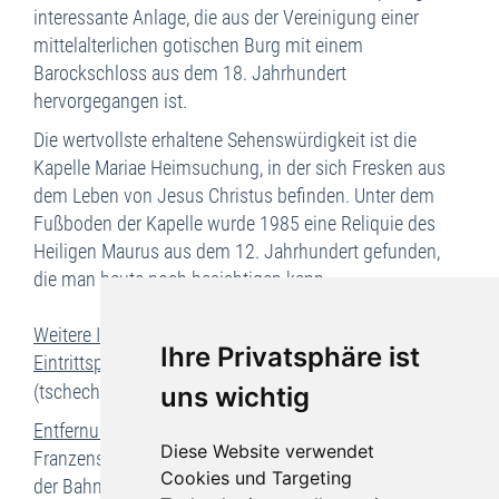
interessante Anlage, die aus der Vereinigung einer
mittelalterlichen gotischen Burg mit einem
Barockschloss aus dem 18. Jahrhundert
hervorgegangen ist.
Die wertvollste erhaltene Sehenswürdigkeit ist die
Kapelle Mariae Heimsuchung, in der sich Fresken aus
dem Leben von Jesus Christus befinden. Unter dem
Fußboden der Kapelle wurde 1985 eine Reliquie des
Heiligen Maurus aus dem 12. Jahrhundert gefunden,
die man heute noch besichtigen kann.
Weitere Informationen, Öffnungszeiten und
Ihre Privatsphäre ist
Eintrittspreise
:
Website des Schlosses Becov
(tschechisch, deutsch, englisch)
uns wichtig
Entfernung:
Karlsbad ca. 25 km, Marienbad ca. 29 km,
Diese Website verwendet
Franzensbad ca. 53 km, St. Joachimsthal ca. 45 km, mit
Cookies und Targeting
der Bahn erreichbar aus Karlsbad, Franzensbad und