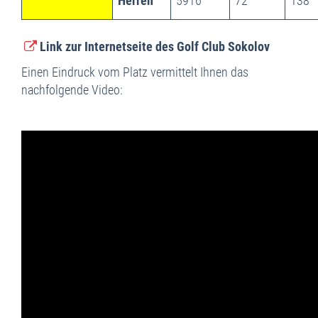
Herren
5916
72
138
Link zur Internetseite des Golf Club Sokolov
Einen Eindruck vom Platz vermittelt Ihnen das
nachfolgende Video: