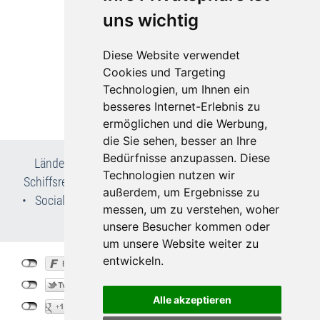
MONTI Spa Hotel
uns wichtig
Franzensbad
Angebote
Diese Website verwendet
Cookies und Targeting
ab 415,- €
Technologien, um Ihnen ein
besseres Internet-Erlebnis zu
ermöglichen und die Werbung,
die Sie sehen, besser an Ihre
Bedürfnisse anzupassen. Diese
Länder- & Reiseinfos
•
Flug- und Pauschalreisen
•
Technologien nutzen wir
Schiffsreisen
•
Kur- & Wellnesslexikon
•
Wir über uns
außerdem, um Ergebnisse zu
•
Social Media
•
AGB
•
Impressum
•
Datenschutz
•
messen, um zu verstehen, woher
Cookie-Einstellungen
unsere Besucher kommen oder
um unsere Website weiter zu
entwickeln.
©
Bohemia-Travel.de
2026
created by
vistabus.de
Alle akzeptieren