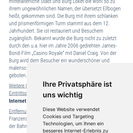
mittelalterliche Stadt und Burg Loket die wohl so zu
ihrem ungewöhnlichen Namen, der übersetzt Ellbogen
heißt, gekommen sind. Die Burg mit ihrem schlanken
und prismenförmigen Turm stammt aus dem 12.
Jahrhundert. Sie ist restauriert und Besuchern
zugänglich. Bekannt wurde die Burg nicht zu zuletzt
durch den u.a. hier im Jahre 2006 gedrehten James-
Bond-Film „Casino Royale“ mit Daniel Craig. Von der
Burg wird dem Besucher ein wunderschöner und
malerischer Blick in die wunderschöne Umgebung
geboten.
Ihre Privatsphäre ist
Weitere Informationen, Öffnungszeiten und
Eintrittspreise:
Homepage der Burg Loket im
uns wichtig
Internet (deutsch)
Diese Website verwendet
Entfernung:
Karlsbad ca. 15 km, Marienbad ca. 43 km,
Cookies und Targeting
Franzensbad ca. 39 km, St. Joachimsthal ca. 32 km, mit
Technologien, um Ihnen ein
der Bahn nicht erreichbar
besseres Internet-Erlebnis zu