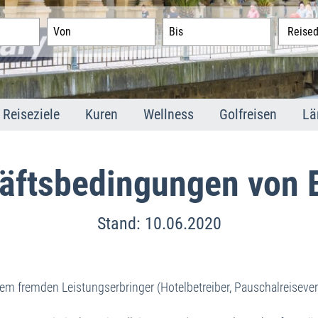
Reiseziele
Kuren
Wellness
Golfreisen
Lä
Marienbad
Marienbad
Marienbad
Golfland Tschec
M
Karlsbad
Karlsbad
Karlsbad
Golfplätze
K
äftsbedingungen von 
Franzensbad
Franzensbad
Franzensbad
F
St. Joachimsthal
Joachimsthal
Joachimsthal
S
Stand: 10.06.2020
In
Mi
A
m fremden Leistungserbringer (Hotelbetreiber, Pauschalreisever
T
Im