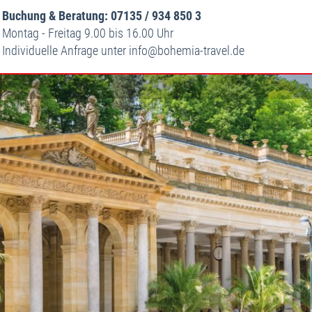
Buchung & Beratung: 07135 / 934 850 3
Montag - Freitag 9.00 bis 16.00 Uhr
Individuelle Anfrage unter
info
bohemia-travel.de