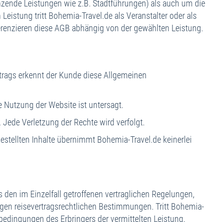
änzende Leistungen wie z.B. Stadtführungen) als auch um die
nreise
istung tritt Bohemia-Travel.de als Veranstalter oder als
eiseinformationen
ifferenzieren diese AGB abhängig von der gewählten Leistung.
telklassifizierung
eiseversicherungen
uraufwendungen
rags erkennt der Kunde diese Allgemeinen
Nutzung der Website ist untersagt.
Jede Verletzung der Rechte wird verfolgt.
tellten Inhalte übernimmt Bohemia-Travel.de keinerlei
den im Einzelfall getroffenen vertraglichen Regelungen,
gen reisevertragsrechtlichen Bestimmungen. Tritt Bohemia-
sbedingungen des Erbringers der vermittelten Leistung.