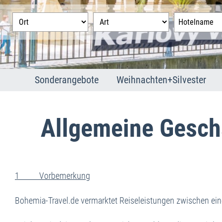
Sonderangebote
Weihnachten+Silvester
Franzensbad
Weihnachten
Joachimsthal
Silvester
Allgemeine Gesch
Karlsbad
Marienbad
1 Vorbemerkung
Bohemia-Travel.de vermarktet Reiseleistungen zwischen eine