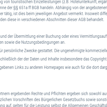
g von touristischen Einzelleistungen (z.B. Hotelunterkunft, erg
A
nne der §§ 651a ff BGB handeln. Abhängig von der angebotenen Le
R
ler tätig, ist dies beim jeweiligen Angebot vermerkt. Insoweit d
Ho
erden diese in verschiedenen Abschnitten dieser AGB behandelt.
R
K
d der Übermittlung einer Buchung oder eines Vermittlungsauft
en sowie die Nutzungsbedingungen an.
r persönliche Zwecke gestattet. Die ungenehmigte kommerzielle 
ließlich der der Daten und Inhalte insbesondere das Copyright. 
benen Links zu anderen Homepages wie auch für die dort darges
tnern ergebenden Rechte und Pflichten ergeben sich sowohl aus 
lichen Vorschriften des Bürgerlichen Gesetzbuchs sowie sonsti
tung auf, gelten für die Leistung selbst die Allgemeinen Geschäft