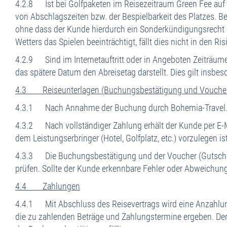
4.2.8 Ist bei Golfpaketen im Reisezeitraum Green Fee auf 
von Abschlagszeiten bzw. der Bespielbarkeit des Platzes. Be
ohne dass der Kunde hierdurch ein Sonderkündigungsrecht er
Wetters das Spielen beeinträchtigt, fällt dies nicht in den R
4.2.9 Sind im Internetauftritt oder in Angeboten Zeiträu
das spätere Datum den Abreisetag darstellt. Dies gilt insbes
4.3 Reiseunterlagen (Buchungsbestätigung und Vouche
4.3.1 Nach Annahme der Buchung durch Bohemia-Travel.de 
4.3.2 Nach vollständiger Zahlung erhält der Kunde per E-Ma
dem Leistungserbringer (Hotel, Golfplatz, etc.) vorzulegen ist
4.3.3 Die Buchungsbestätigung und der Voucher (Gutschein)
prüfen. Sollte der Kunde erkennbare Fehler oder Abweichung
4.4 Zahlungen
4.4.1 Mit Abschluss des Reisevertrags wird eine Anzahlun
die zu zahlenden Beträge und Zahlungstermine ergeben. Der Re