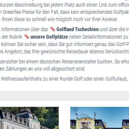
urzen Beschreibung bei jedem Platz auch einen Link zum offiziel
A
en Greenfee-Preise für den Fall, dass kein entsprechendes Golfpa
R
 Ihnen diese so schnell wie möglich noch vor Ihrer Anreise.
Ho
e Informationen über das
Golfland Tschechien
und über die i
R
n der Rubrik
unsere Golfplätze
neben Detailinformationen zu
K
So können Sie sicher sein, dass Sie gut informiert genau das Go
elles Angebot, das Ihre gewünschte Reisedauer ebenso berücksicht
.de
sicher bei einem deutschen Reiseveranstalter buchen. So erhal
en Zahlungen an uns voll abgesichert sind.
r Wellnessaufenthalts zu einer Runde Golf oder einen Golfurlau