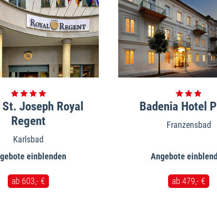
 St. Joseph Royal
Badenia Hotel 
Regent
Franzensbad
Karlsbad
gebote
Angebote
ab 603,- €
ab 479,- €