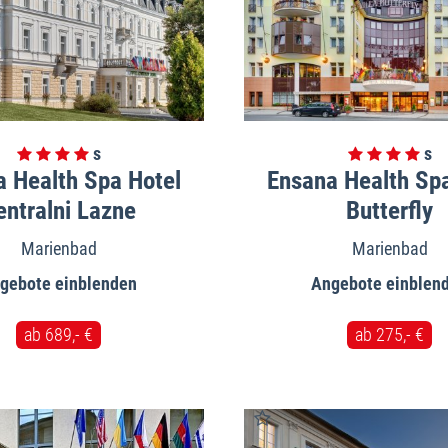
 Health Spa Hotel
Ensana Health Sp
entralni Lazne
Butterfly
Marienbad
Marienbad
gebote
Angebote
ab 689,- €
ab 275,- €