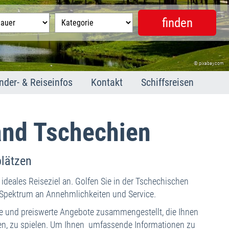
© pixabay.com
© pixabay.com
nder- & Reiseinfos
Kontakt
Schiffsreisen
hien
arienbad
arlsbad
land Tschechien
ranzensbad
t. Joachimsthal
plätzen
dikationen
neral- und Heilquellen
 ideales Reiseziel an. Golfen Sie in der Tschechischen
usflugstipps
s Spektrum an Annehmlichkeiten und Service.
schechien kurz und bündig
te und preiswerte Angebote zusammengestellt, die Ihnen
 Notfall
egen, zu spielen. Um Ihnen umfassende Informationen zu