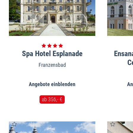
Spa Hotel Esplanade
Ensana
C
Franzensbad
Angebote
An
ab 356,- €