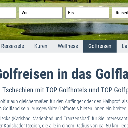
Reiseziele
Kuren
Wellness
Golfreisen
Lä
Marienbad
Marienbad
Marienbad
Golfland Tschec
M
Karlsbad
Karlsbad
Karlsbad
Golfplätze
K
olfreisen in das Golf
Franzensbad
Franzensbad
Franzensbad
F
St. Joachimsthal
Joachimsthal
Joachimsthal
S
n Tschechien mit TOP Golfhotels und TOP Golf
In
Mi
 Golfurlaub gleichermaßen für den Anfänger oder den Halbprofi als
A
n Golfland sein. Ausgewählte Golfhotels bieten Ihnen ein breite
T
ecks (Karlsbad, Marienbad und Franzensbad) für Sie interessan
Im
er Karlsbader Region, die alle in einem Radius von ca. 50 km li