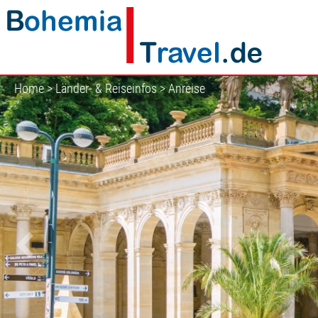
Home
>
Länder- & Reiseinfos
>
Anreise