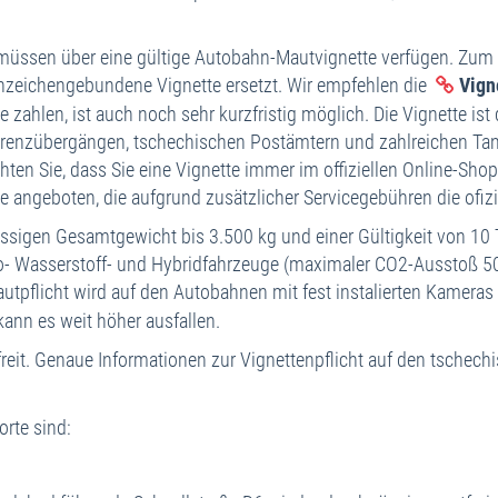
A
R
müssen über eine gültige Autobahn-Mautvignette verfügen. Zum 
nnzeichengebundene Vignette ersetzt. Wir empfehlen die
Vign
Ho
rte zahlen, ist auch noch sehr kurzfristig möglich. Die Vignette i
R
Grenzübergängen, tschechischen Postämtern und zahlreichen Tan
K
ten Sie, dass Sie eine Vignette immer im offiziellen Online-Shop
 angeboten, die aufgrund zusätzlicher Servicegebühren die ofizie
lässigen Gesamtgewicht bis 3.500 kg und einer Gültigkeit von 
o- Wasserstoff- und Hybridfahrzeuge (maximaler CO2-Ausstoß 50
autpflicht wird auf den Autobahnen mit fest instalierten Kamera
kann es weit höher ausfallen.
freit. Genaue Informationen zur Vignettenpflicht auf den tschec
rte sind: