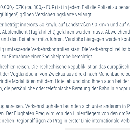
000,- CZK (ca. 800,-- EUR) ist in jedem Fall die Polizei zu be
ültigen!) grünen Versicherungskarte verlangt.
er beträgt innerorts 50 km/h, auf Landstraßen 90 km/h und auf
it Abblendlicht (Tagfahrlicht) gefahren werden muss. Abweichend 
r und den Beifahrer mitzuführen. Verstöße hiergegen werden kont
äßig umfassende Verkehrskontrollen statt. Die Verkehrspolizei is
 zur Entnahme einer Speichelprobe berechtigt.
chien reisen. Die Tschechische Republik ist an das europäisc
der Vogtlandbahn von Zwickau aus direkt nach Marienbad reisen
wir die Modalitäten mit dem Hotel ab und sind Ihnen auch bei der 
h, die persönliche oder telefonische Beratung der Bahn in Anspr
g anreisen. Verkehrsflughäfen befinden sich unter anderem in P
nen. Der Flughafen Prag wird von den Linienfliegern von den gr
tet neben Regionalflügen ab Prag in erster Linie internationale 