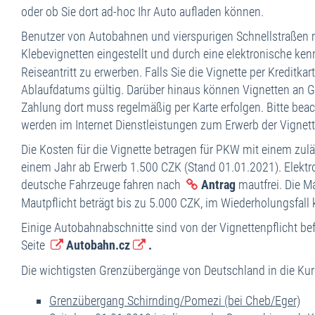
oder ob Sie dort ad-hoc Ihr Auto aufladen können.
Benutzer von Autobahnen und vierspurigen Schnellstraßen 
Klebevignetten eingestellt und durch eine elektronische ke
Reiseantritt zu erwerben. Falls Sie die Vignette per Kreditka
Ablaufdatums gültig. Darüber hinaus können Vignetten an 
Zahlung dort muss regelmäßig per Karte erfolgen. Bitte beach
werden im Internet Dienstleistungen zum Erwerb der Vignette
Die Kosten für die Vignette betragen für PKW mit einem zu
einem Jahr ab Erwerb 1.500 CZK (Stand 01.01.2021). Elektr
deutsche Fahrzeuge fahren nach
Antrag
mautfrei. Die M
Mautpflicht beträgt bis zu 5.000 CZK, im Wiederholungsfall 
Einige Autobahnabschnitte sind von der Vignettenpflicht be
Seite
Autobahn.cz
.
Die wichtigsten Grenzübergänge von Deutschland in die Kuro
Grenzübergang Schirnding/Pomezi (bei Cheb/Eger)