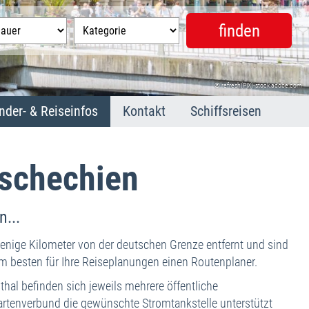
© refresh(PIX)-stock.adobe.com
nder- & Reiseinfos
Kontakt
Schiffsreisen
hien
arienbad
arlsbad
Tschechien
ranzensbad
t. Joachimsthal
...
dikationen
neral- und Heilquellen
wenige Kilometer von der deutschen Grenze entfernt und sind
usflugstipps
am besten für Ihre Reiseplanungen einen Routenplaner.
schechien kurz und bündig
hal befinden sich jeweils mehrere öffentliche
 Notfall
dekartenverbund die gewünschte Stromtankstelle unterstützt