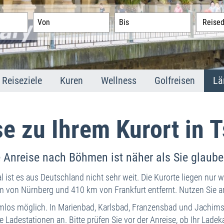
Reiseziele
Kuren
Wellness
Golfreisen
Lä
Marienbad
Marienbad
Marienbad
Golfland Tschec
M
Karlsbad
Karlsbad
Karlsbad
Golfplätze
K
se zu Ihrem Kurort in 
Franzensbad
Franzensbad
Franzensbad
F
St. Joachimsthal
Joachimsthal
Joachimsthal
S
e Anreise nach Böhmen ist näher als Sie glauben
In
Mi
ist es aus Deutschland nicht sehr weit. Die Kurorte liegen nur 
A
km von Nürnberg und 410 km von Frankfurt entfernt. Nutzen Sie 
T
mlos möglich. In Marienbad, Karlsbad, Franzensbad und Jachimst
Im
te Ladestationen an. Bitte prüfen Sie vor der Anreise, ob Ihr La