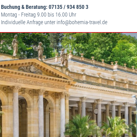
Buchung & Beratung: 07135 / 934 850 3
Montag - Freitag 9.00 bis 16.00 Uhr
Individuelle Anfrage unter
info
bohemia-travel.de