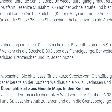
Karlsbad führende Schnellstraße D6 wieder durchgängig mautfrei
 Ausfahrt Jesenize (Ausfahrt 162) auf der Schnellstraße und bie
msthal können Sie bis Karlsbad (Karlovy Vary) und für die Anreis
Sie auf die Straße 25 nach St. Joachimsthal (Jachymov) ab. Auch
zübergang einreisen. Diese Strecke über Bayreuth (von der A 9 
Verkehr als die Strecke B 303 über das Fichtelgebirge. Der weit
Karlsbad, Franzensbad und St. Joachimsthal.
beachten Sie bitte, dass für die kurze Strecke vom Grenzübergan
daher bereits an der Ausfahrt Waidhaus die A 6 zu verlassen un
 Übersichtskarte aus Google Maps finden Sie hier
.
ve ist, an dem Dreieck Oberpfälzer Wald von der A 6 auf die A 9
bad und St. Joachimsthal) zu fahren und dann die Grenzübergän