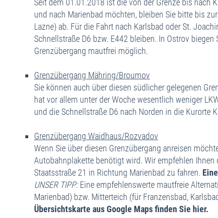
Seit dem 01.01.2018 ist die von der Grenze bis nach 
und nach Marienbad möchten, bleiben Sie bitte bis zur
Lazne) ab. Für die Fahrt nach Karlsbad oder St. Joachi
Schnellstraße D6 bzw. E442 bleiben. In Ostrov biegen 
Grenzübergang mautfrei möglich.
Grenzübergang Mähring/Broumov
Sie können auch über diesen südlicher gelegenen Gren
hat vor allem unter der Woche wesentlich weniger LKW-
und die Schnellstraße D6 nach Norden in die Kurorte 
Grenzübergang Waidhaus/Rozvadov
Wenn Sie über diesen Grenzübergang anreisen möchten, 
Autobahnplakette benötigt wird. Wir empfehlen Ihnen 
Staatsstraße 21 in Richtung Marienbad zu fahren.
Eine
UNSER TIPP:
Eine empfehlenswerte mautfreie Alternati
Marienbad) bzw. Mitterteich (für Franzensbad, Karls
Übersichtskarte aus Google Maps finden Sie hier.