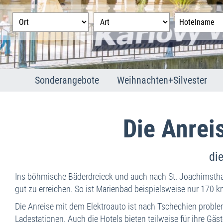
Sonderangebote
Weihnachten+Silvester
Franzensbad
Weihnachten
Joachimsthal
Silvester
Die Anrei
Karlsbad
Marienbad
di
Ins böhmische Bäderdreieck und auch nach St. Joachimsthal 
gut zu erreichen. So ist Marienbad beispielsweise nur 170 
Die Anreise mit dem Elektroauto ist nach Tschechien proble
Ladestationen. Auch die Hotels bieten teilweise für ihre Gäs