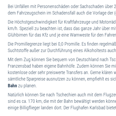
Bei Unfällen mit Personenschäden oder Sachschaden über 20.
dem Fahrzeugschein im Schadensfall auch die Vorlage der (g
Die Höchstgeschwindigkeit für Kraftfahrzeuge und Motorräd
km/h. Speziell zu beachten ist, dass das ganze Jahr über m
Glühbirnen für das Kfz und je eine Warnweste für den Fahre
Die Promillegrenze liegt bei 0,0 Promille. Es finden regelm
Suchtstoffe außer zur Durchführung eines Alkoholtests auch
Mit dem Zug können Sie bequem von Deutschland nach Tsche
Franzensbad haben eigene Bahnhöfe. Zudem können Sie mit 
kostenlose oder sehr preiswerte Transfers an. Gerne klären 
sämtliche Sparpreise ausnutzen zu können, empfiehlt es sic
Bahn
zu planen.
Natürlich können Sie nach Tschechien auch mit dem Flugzeu
sind es ca. 170 km, die mit der Bahn bewältigt werden kön
einige Billigflieger landen dort. Der Flughafen Karlsbad bie