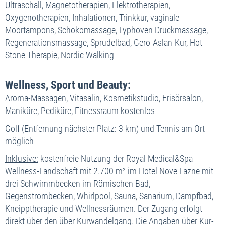
Ultraschall, Magnetotherapien, Elektrotherapien,
Doppelzimmer Superior
1.895,- €
Oxygenotherapien, Inhalationen, Trinkkur, vaginale
Doppelzimmer Sup. Plus
2.041,- €
Moortampons, Schokomassage, Lyphoven Druckmassage,
Einzelzimmer Superior
2.085,- €
Regenerationsmassage, Sprudelbad, Gero-Aslan-Kur, Hot
Einzelzimmer Sup. Plus
2.229,- €
Stone Therapie, Nordic Walking
22.11. bis 20.12.2026
Wellness, Sport und Beauty:
Doppelzimmer Superior
1.694,- €
Doppelzimmer Sup. Plus
1.839,- €
Aroma-Massagen, Vitasalin, Kosmetikstudio, Frisörsalon,
Einzelzimmer Superior
1.883,- €
Maniküre, Pediküre, Fitnessraum kostenlos
Einzelzimmer Sup. Plus
2.029,- €
Golf (Entfernung nächster Platz: 3 km) und Tennis am Ort
möglich
Inklusive:
kostenfreie Nutzung der Royal Medical&Spa
Wellness-Landschaft mit 2.700 m² im Hotel Nove Lazne mit
drei Schwimmbecken im Römischen Bad,
Gegenstrombecken, Whirlpool, Sauna, Sanarium, Dampfbad,
Kneipptherapie und Wellnessräumen. Der Zugang erfolgt
direkt über den über Kurwandelgang. Die Angaben über Kur-