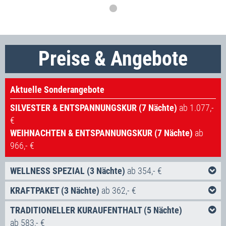
Preise & Angebote
Aktuelle Sonderangebote
SILVESTER & ENTSPANNUNGSKUR (7 Nächte)
ab 1.077,-
€
WEIHNACHTEN & ENTSPANNUNGSKUR (7 Nächte)
ab
966,- €
WELLNESS SPEZIAL (3 Nächte)
ab 354,- €
Inklusivleistungen:
KRAFTPAKET (3 Nächte)
ab 362,- €
Inklusivleistungen:
3x Übernachtung in der gebuchten Zimmerkategorie
TRADITIONELLER KURAUFENTHALT (5 Nächte)
3x Halbpension
ab 583,- €