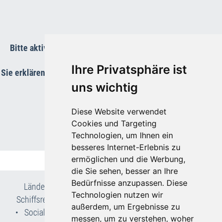
Bitte aktivieren Sie die Funktions-Cookies um die Karte
anzuzeigen.
Ihre Privatsphäre ist
Sie erklären Sie sich damit einverstanden, dass Ihre Daten an
Google übermittelt werden.
uns wichtig
Diese Website verwendet
Cookies und Targeting
Technologien, um Ihnen ein
besseres Internet-Erlebnis zu
ermöglichen und die Werbung,
die Sie sehen, besser an Ihre
Bedürfnisse anzupassen. Diese
Länder- & Reiseinfos
•
Flug- und Pauschalreisen
•
Technologien nutzen wir
Schiffsreisen
•
Kur- & Wellnesslexikon
•
Wir über uns
außerdem, um Ergebnisse zu
•
Social Media
•
AGB
•
Impressum
•
Datenschutz
•
messen, um zu verstehen, woher