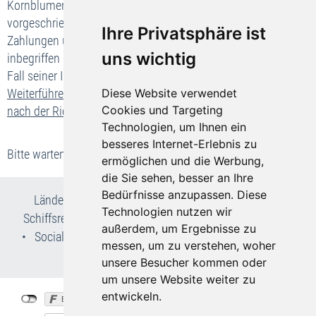
Kornblumenweg 1, 74336 Brackenheim über die gesetzlich
vorgeschriebene Absicherung für die Rückzahlung Ihrer
Ihre Privatsphäre ist
Zahlungen und, falls der Transport in der Pauschalreise
uns wichtig
inbegriffen ist, zur Sicherstellung Ihrer Rückbeförderung im
Fall seiner Insolvenz.
Diese Website verwendet
Weiterführende Informationen zu Ihren wichtigsten Rechten
Cookies und Targeting
nach der Richtlinie(EU) 2015/2302
Technologien, um Ihnen ein
besseres Internet-Erlebnis zu
Bitte warten...
ermöglichen und die Werbung,
die Sie sehen, besser an Ihre
Bedürfnisse anzupassen. Diese
Länder- & Reiseinfos
•
Flug- und Pauschalreisen
•
Technologien nutzen wir
Schiffsreisen
•
Kur- & Wellnesslexikon
•
Wir über uns
außerdem, um Ergebnisse zu
•
Social Media
•
AGB
•
Impressum
•
Datenschutz
•
messen, um zu verstehen, woher
Cookie-Einstellungen
unsere Besucher kommen oder
um unsere Website weiter zu
entwickeln.
©
Bohemia-Travel.de
2026
created by
vistabus.de