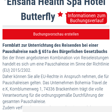
Ensana Health Spa Hotel
s
Butterfly
Informationen zum
Buchungsverlauf
Formblatt zur Unterrichtung des Reisenden bei einer
Pauschalreise nach § 651a des Bürgerlichen Gesetzbuchs
Bei der Ihnen angebotenen Kombination von Reiseleistungen
handelt es sich um eine Pauschalreise im Sinne der Richtlinie
(EU) 2015/2302.
Daher können Sie alle EU-Rechte in Anspruch nehmen, die für
Pauschalreisen gelten. Das Unternehmen Bohemia-Travel.de
e.K, Kornblumenweg 1, 74336 Brackenheim trägt die volle
Verantwortung für die ordnungsgemäße Durchführung der
gesamten Pauschalreise.
Zudem verfügt das Unternehmen Bohemia-Travel.de e.K,