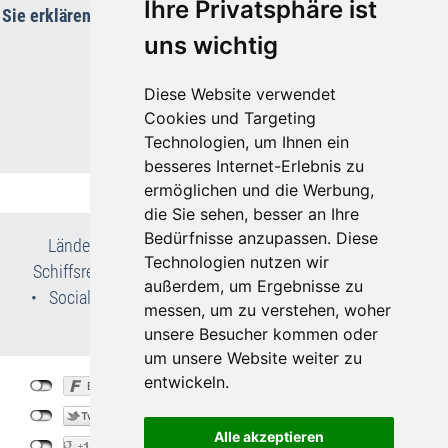
Ihre Privatsphäre ist
Sie erklären Sie sich damit einverstanden, dass Ihre Daten an
Google übermittelt werden.
uns wichtig
Diese Website verwendet
Cookies und Targeting
Technologien, um Ihnen ein
besseres Internet-Erlebnis zu
ermöglichen und die Werbung,
die Sie sehen, besser an Ihre
Bedürfnisse anzupassen. Diese
Länder- & Reiseinfos
•
Flug- und Pauschalreisen
•
Technologien nutzen wir
Schiffsreisen
•
Kur- & Wellnesslexikon
•
Wir über uns
außerdem, um Ergebnisse zu
•
Social Media
•
AGB
•
Impressum
•
Datenschutz
•
messen, um zu verstehen, woher
Cookie-Einstellungen
unsere Besucher kommen oder
um unsere Website weiter zu
entwickeln.
©
Bohemia-Travel.de
2026
created by
vistabus.de
Alle akzeptieren