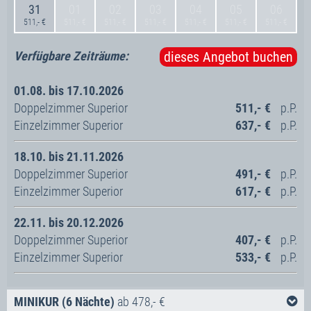
31
01
02
03
04
05
06
Verfügbare Zeiträume:
dieses Angebot buchen
01.08. bis 17.10.2026
511,- €
511,- €
511,- €
511,- €
511,- €
511,- €
511,- €
Doppelzimmer Superior
419,- €
21.12. bis 27.12.2026
S O N D E R A N G E B O T
Einzelzimmer Superior
522,- €
Verfügbare Zeiträume:
dieses Angebot buchen
Doppelzimmer Superior
609,- €
18.10. bis 21.11.2026
Einzelzimmer Superior
739,- €
01.08. bis 17.10.2026
Doppelzimmer Superior
404,- €
Doppelzimmer Superior
511,- €
Einzelzimmer Superior
506,- €
Einzelzimmer Superior
637,- €
22.11. bis 20.12.2026
18.10. bis 21.11.2026
Doppelzimmer Superior
337,- €
Doppelzimmer Superior
491,- €
Einzelzimmer Superior
438,- €
Einzelzimmer Superior
617,- €
22.11. bis 20.12.2026
Doppelzimmer Superior
407,- €
Einzelzimmer Superior
533,- €
MINIKUR (6 Nächte)
ab 478,- €