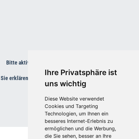
Bitte aktivieren Sie die Funktions-Cookies um die Karte
anzuzeigen.
Ihre Privatsphäre ist
Sie erklären Sie sich damit einverstanden, dass Ihre Daten an
uns wichtig
Google übermittelt werden.
Diese Website verwendet
Cookies und Targeting
Technologien, um Ihnen ein
besseres Internet-Erlebnis zu
ermöglichen und die Werbung,
die Sie sehen, besser an Ihre