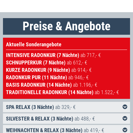
Preise & Angebote
Aktuelle Sonderangebote
INTENSIVE RADONKUR (7 Nächte)
ab 717,- €
SCHNUPPERKUR (7 Nächte)
ab 612,- €
KURZE RADONKUR (9 Nächte)
ab 914,- €
RADONKUR PUR (11 Nächte)
ab 946,- €
BASIS RADONKUR (14 Nächte)
ab 1.196,- €
TRADITIONELLE RADONKUR (14 Nächte)
ab 1.522,- €
SPA RELAX (3 Nächte)
ab 329,- €
Inklusivleistungen:
SILVESTER & RELAX (3 Nächte)
ab 488,- €
Inklusivleistungen:
3x Übernachtung in der gebuchten Zimmerkategorie
WEIHNACHTEN & RELAX (3 Nächte)
ab 419,- €