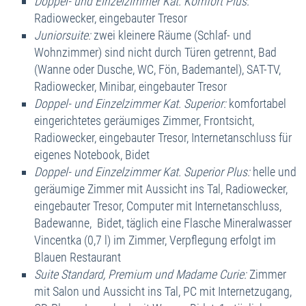
Doppel- und Einzelzimmer Kat. Komfort Plus:
24
25
26
27
28
29
30
Verfügbare Zeiträume:
dieses Angebot buchen
Radiowecker, eingebauter Tresor
1.743,- €
1.743,- €
1.743,- €
1.743,- €
1.743,- €
1.743,- €
Juniorsuite:
zwei kleinere Räume (Schlaf- und
31
01
02
03
04
05
06
01.05. bis 31.10.2026
S O N D E R A N G E B O T
Wohnzimmer) sind nicht durch Türen getrennt, Bad
1.743,- €
1.743,- €
1.743,- €
1.743,- €
1.743,- €
1.743,- €
1.743,- €
Doppelzimmer Komfort Plus
1.337,- €
(Wanne oder Dusche, WC, Fön, Bademantel), SAT-TV,
Juniorsuite
1.433,- €
Verfügbare Zeiträume:
dieses Angebot buchen
Radiowecker, Minibar, eingebauter Tresor
Doppelzimmer Superior
1.684,- €
Doppel- und Einzelzimmer Kat. Superior:
komfortabel
Einzelzimmer Komfort Plus
1.714,- €
01.07. bis 31.10.2026
S O N D E R A N G E B O T
eingerichtetes geräumiges Zimmer, Frontsicht,
Doppelzimmer Komfort Plus
1.743,- €
Radiowecker, eingebauter Tresor, Internetanschluss für
01.11. bis 19.12.2026
S O N D E R A N G E B O T
Juniorsuite
1.858,- €
eigenes Notebook, Bidet
Doppelzimmer Komfort Plus
1.196,- €
Doppelzimmer Superior
2.126,- €
Doppel- und Einzelzimmer Kat. Superior Plus:
helle und
Juniorsuite
1.282,- €
Einzelzimmer Komfort Plus
2.166,- €
geräumige Zimmer mit Aussicht ins Tal, Radiowecker,
Doppelzimmer Superior
1.464,- €
eingebauter Tresor, Computer mit Internetanschluss,
Einzelzimmer Komfort Plus
1.499,- €
01.11. bis 19.12.2026
S O N D E R A N G E B O T
Badewanne, Bidet, täglich eine Flasche Mineralwasser
Doppelzimmer Komfort Plus
1.522,- €
Vincentka (0,7 l) im Zimmer, Verpflegung erfolgt im
Juniorsuite
1.608,- €
Blauen Restaurant
Doppelzimmer Superior
1.790,- €
Suite Standard, Premium und Madame Curie:
Zimmer
Einzelzimmer Komfort Plus
1.829,- €
mit Salon und Aussicht ins Tal, PC mit Internetzugang,